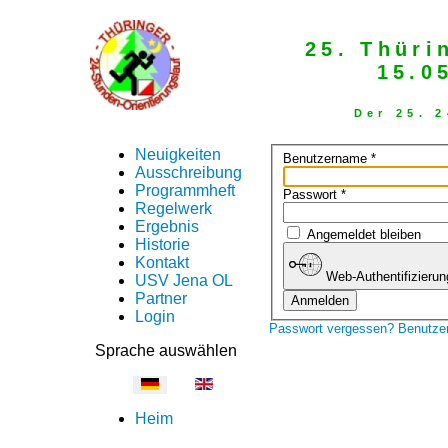
25. Thüri
15.0
Der 25. 
Neuigkeiten
Benutzername
*
Ausschreibung
Programmheft
Passwort
*
Regelwerk
Ergebnis
Angemeldet bleiben
Historie
Kontakt
Web-Authentifizierun
USV Jena OL
Partner
Anmelden
Login
Passwort vergessen?
Benutze
Sprache auswählen
Heim