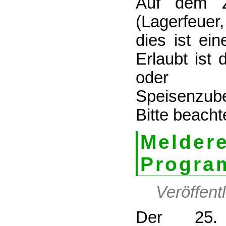
Auf dem Ze
(Lagerfeuer
dies ist ei
Erlaubt ist
oder G
Speisenzube
Bitte beacht
Meld
Progra
Veröffent
Der 25. 