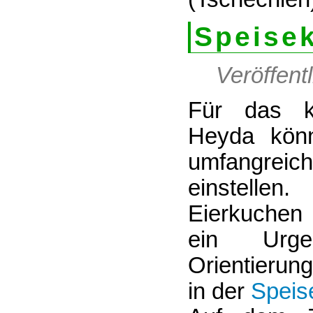
Speisek
Veröffent
Für das 
Heyda könn
umfangrei
einstelle
Eierkuchen 
ein Urge
Orientierun
in der
Speis