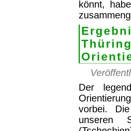
könnt, hab
zusammenges
Ergeb
Thüri
Orienti
Veröffent
Der legend
Orientierung
vorbei. Di
unseren S
(Tschechien