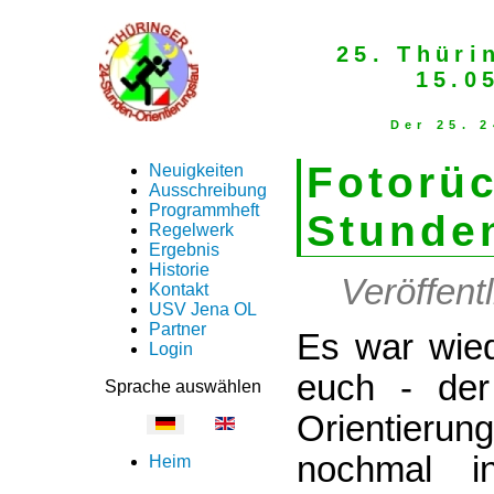
25. Thüri
15.0
Der 25. 
Fotorüc
Neuigkeiten
Ausschreibung
Programmheft
Stunden
Regelwerk
Ergebnis
Historie
Veröffent
Kontakt
USV Jena OL
Partner
Es war wied
Login
euch - der
Sprache auswählen
Orientieru
nochmal i
Heim