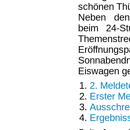
schönen Thü
Neben den 
beim 24-Stu
Themens
Eröffnungsp
Sonnaben
Eiswagen g
2. Melde
Erster M
Ausschrei
Ergebniss