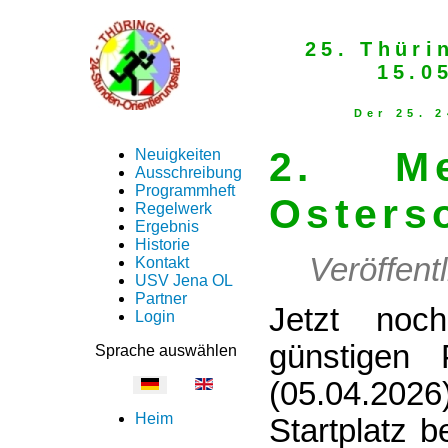
25. Thüri
15.0
Der 25. 
2. Me
Neuigkeiten
Ausschreibung
Programmheft
Osters
Regelwerk
Ergebnis
Historie
Veröffent
Kontakt
USV Jena OL
Partner
Jetzt noc
Login
günstigen 
Sprache auswählen
(05.04.202
Heim
Startplatz 